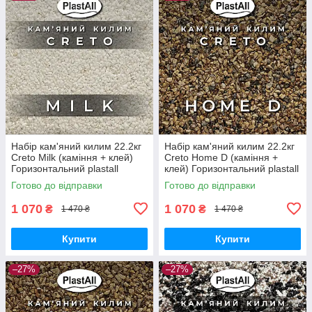
Набір кам'яний килим 22.2кг
Набір кам'яний килим 22.2кг
Creto Milk (каміння + клей)
Creto Home D (каміння +
Горизонтальний plastall
клей) Горизонтальний plastall
Готово до відправки
Готово до відправки
1 070
1 070
₴
₴
1 470 ₴
1 470 ₴
Купити
Купити
–27%
–27%