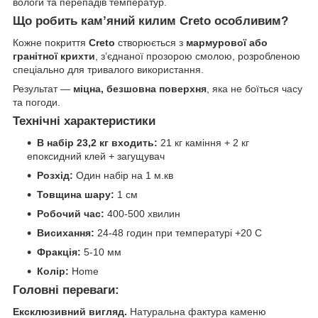
вологи та перепадів температур.
Що робить кам’яний килим Creto особливим?
Кожне покриття
Creto
створюється з
мармурової або
гранітної крихти
, з’єднаної прозорою смолою, розробленою
спеціально для тривалого використання.
Результат —
міцна, безшовна поверхня
, яка не боїться часу
та погоди.
Технічні характеристики
В набір 23,2 кг входить:
21 кг каміння + 2 кг
епоксидний клей + загущувач
Розхід:
Один набір на 1 м.кв
Товщина шару:
1 см
Робочий час:
400-500 хвилин
Висихання:
24-48 годин при температурі +20 С
Фракція:
5-10 мм
Колір:
Home
Головні переваги:
Ексклюзивний вигляд.
Натуральна фактура каменю