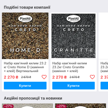
Подібні товари компанії
Набір кам'яний килим 23.2
Набір кам'яний килим
Набі
кг Creto Home D (каміння
23.2кг Creto Granitte
23.2
+ клей) Вертикальний
(каміння + клей)
(кам
plastall
Вертикальний plastall
Верт
2 270
2 270
2 3
₴
₴
2 670 ₴
2 670 ₴
Купити
Купити
Акційні пропозиції та новинки
–27%
–27%