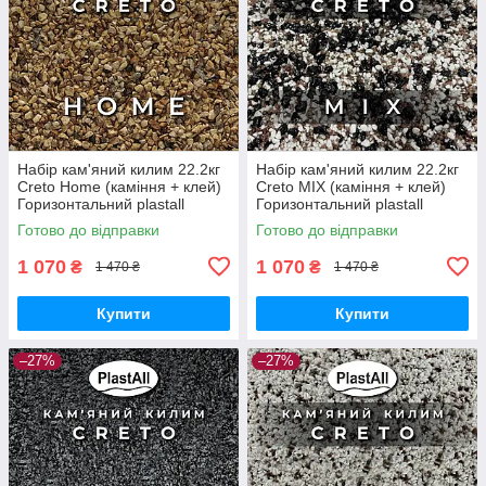
Набір кам'яний килим 22.2кг
Набір кам'яний килим 22.2кг
Creto Home (каміння + клей)
Creto MIX (каміння + клей)
Горизонтальний plastall
Горизонтальний plastall
Готово до відправки
Готово до відправки
1 070
1 070
₴
₴
1 470 ₴
1 470 ₴
Купити
Купити
–27%
–27%