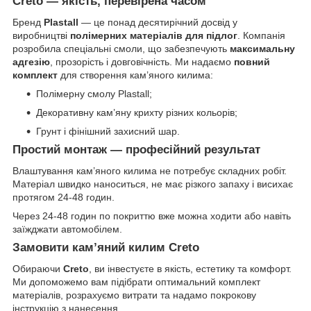
Creto — якість, перевірена часом
Бренд
Plastall
— це понад десятирічний досвід у
виробництві
полімерних матеріалів для підлог
. Компанія
розробила спеціальні смоли, що забезпечують
максимальну
адгезію
, прозорість і довговічність. Ми надаємо
повний
комплект
для створення кам’яного килима:
Полімерну смолу Plastall;
Декоративну кам’яну крихту різних кольорів;
Грунт і фінішний захисний шар.
Простий монтаж — професійний результат
Влаштування кам’яного килима не потребує складних робіт.
Матеріал швидко наноситься, не має різкого запаху і висихає
протягом 24-48 годин.
Через 24-48 годин по покриттю вже можна ходити або навіть
заїжджати автомобілем.
Замовити кам’яний килим Creto
Обираючи
Creto
, ви інвестуєте в якість, естетику та комфорт.
Ми допоможемо вам підібрати оптимальний комплект
матеріалів, розрахуємо витрати та надамо покрокову
інструкцію з нанесення.