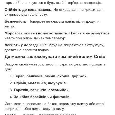
гармонійно вписується в будь-який інтер’єр чи ландшафт.
Стійкість до навантажень.
Не стирається, не кришиться,
витримує рух транспорту.
Безпечність.
Поверхня не слизька навіть після дощу чи
миття.
Морозостійкість і вологостійкість.
Покриття не руйнується
навіть при різких змінах температур.
Легкість у догляді.
Пил і бруд не вбираються в структуру,
достатньо промити водою.
Де можна застосовувати кам’яний килим Creto
Завдяки своїй універсальності, покриття ідеально підходить
для:
Терас, балконів, ґанків, сходів, доріжок.
Офісів, магазинів, шоурумів.
Гаражів, паркінгів, автомийок.
Зон біля басейнів чи фонтанів.
Його можна наносити на бетон, керамічну плитку або старі
покриття — без демонтажу та пилу.