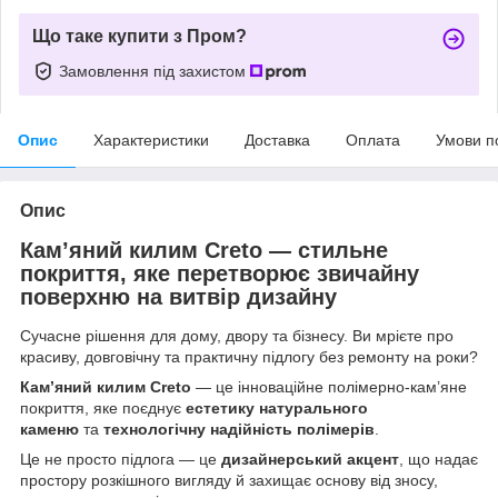
Що таке купити з Пром?
Замовлення під захистом
Опис
Характеристики
Доставка
Оплата
Умови п
Опис
Кам’яний килим Creto — стильне
покриття, яке перетворює звичайну
поверхню на витвір дизайну
Сучасне рішення для дому, двору та бізнесу. Ви мрієте про
красиву, довговічну та практичну підлогу без ремонту на роки?
Кам’яний килим Creto
— це інноваційне полімерно-кам’яне
покриття, яке поєднує
естетику натурального
каменю
та
технологічну надійність полімерів
.
Це не просто підлога — це
дизайнерський акцент
, що надає
простору розкішного вигляду й захищає основу від зносу,