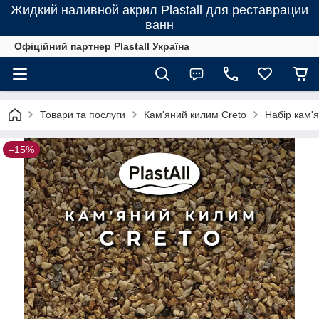
Жидкий наливной акрил Plastall для реставрации
ванн
Офіційний партнер Plastall Україна
Товари та послуги
Кам'яний килим Creto
Набір кам'я
–15%