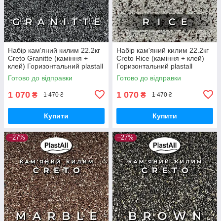
Набір кам'яний килим 22.2кг
Набір кам'яний килим 22.2кг
Creto Granitte (каміння +
Creto Rice (каміння + клей)
клей) Горизонтальний plastall
Горизонтальний plastall
Готово до відправки
Готово до відправки
1 070
1 070
₴
₴
1 470 ₴
1 470 ₴
Купити
Купити
–27%
–27%