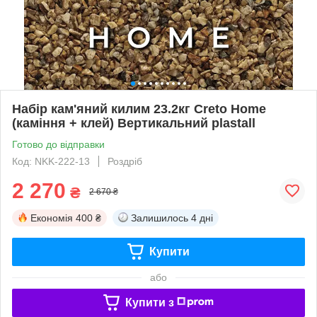
Набір кам'яний килим 23.2кг Creto Home
(каміння + клей) Вертикальний plastall
Готово до відправки
Код: NKK-222-13
Роздріб
2 270
₴
2 670 ₴
Економія
400 ₴
Залишилось
4 дні
Купити
або
Купити з