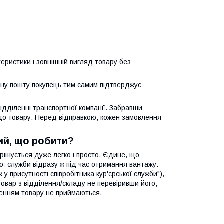
еристики і зовнішній вигляд товару без
нну пошту покупець тим самим підтверджує
відділенні транспортної компанії. Забравши
 до товару. Перед відправкою, кожен замовлення
ий, що робити?
ирішується дуже легко і просто. Єдине, що
кої служби відразу ж під час отримання вантажу.
 присутності співробітника кур'єрської служби"),
овар з відділення/складу не перевіривши його,
женням товару не приймаються.