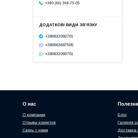
+380 (66) 368-75-05
+380632093701
+380663687505
+380632093701
О нас
Полезн
О компании
Блог
Отзывы клиентов
Галерея р
Связь с нами
Доставка 
Дропшипп