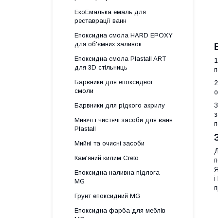
ЕкоЕмалька емаль для
реставрації ванн
Епоксидна смола HARD EPOXY
для об'ємних заливок
Епоксидна смола Plastall ART
1
для 3D стільниць
п
Барвники для епоксидної
2
смоли
о
3
Барвники для рідкого акрилу
з
Миючі і чистячі засоби для ванн
п
Plastall
Мийні та очисні засоби
Д
Кам'яний килим Creto
п
Я
Епоксидна наливна підлога
і
MG
п
Грунт епоксидний MG
Епоксидна фарба для меблів