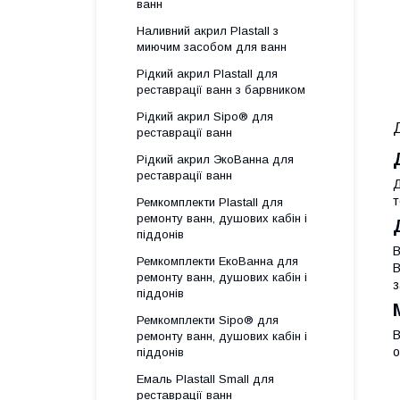
ванн
Наливний акрил Plastall з
миючим засобом для ванн
Рідкий акрил Plastall для
реставрації ванн з барвником
Рідкий акрил Sipo® для
реставрації ванн
Рідкий акрил ЭкоВанна для
реставрації ванн
Д
т
Ремкомплекти Plastall для
ремонту ванн, душових кабін і
піддонів
В
Ремкомплекти ЕкоВанна для
В
ремонту ванн, душових кабін і
з
піддонів
Ремкомплекти Sipo® для
В
ремонту ванн, душових кабін і
о
піддонів
Емаль Plastall Small для
реставрації ванн