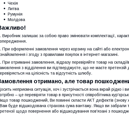
Чехія
Литва
Румунія
Молдова
Важливо!
. Виробник залишає за собою право змінювати комплектації, характ
опередження.
. При оформленні замовлення через корзину на сайті або електро
знайомлення і згоду з правилами покупок в інтернет-магазині.
. При отриманні замовлення, відразу перевіряйте товар на складі/
амовлення з відділення ви підтверджуєте, що не маєте претензій
еревіряється на цілісність та відсутність шлюбу.
Замовлення отримано, але товар пошкоджен
осить неприємна ситуація, хоч і зустрічається вона вкрай рідко і в
отрібно – це перевіряти товар в присутності співробітника кур'єрсь
кщо товар пошкоджений, Ви повинні скласти АКТ дефектів (знову ж у
 Вам буде відшкодована страхова сума вантажу. Якщо ви забрали т
ретензії щодо повернення або відшкодування пов'язані з пошкод