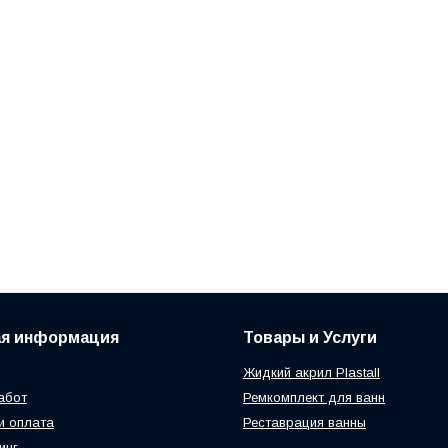
ая информация
Товары и Услуги
Жидкий акрил Plastall
абот
Ремкомплект для ванн
и оплата
Реставрация ванны
инг