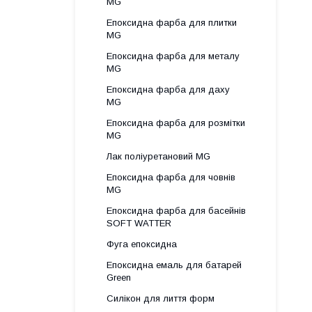
MG
Епоксидна фарба для плитки
MG
Епоксидна фарба для металу
MG
Епоксидна фарба для даху
MG
Епоксидна фарба для розмітки
MG
Лак поліуретановий MG
Епоксидна фарба для човнів
MG
Епоксидна фарба для басейнів
SOFT WATTER
Фуга епоксидна
Епоксидна емаль для батарей
Green
Силікон для лиття форм