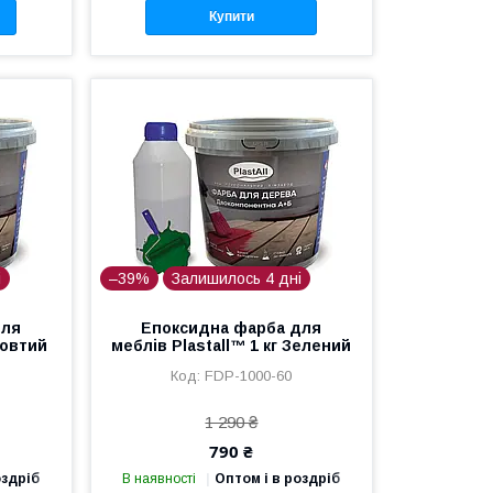
Купити
і
–39%
Залишилось 4 дні
для
Епоксидна фарба для
Жовтий
меблів Plastall™ 1 кг Зелений
FDP-1000-60
1 290 ₴
790 ₴
оздріб
В наявності
Оптом і в роздріб