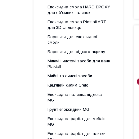
Епоксидна смола HARD EPOXY
для об'ємних заливок
Епоксидна смола Plastall ART
для 3D стільниць
Барвники для епоксидної
смоли
Барвники для рідкого акрилу
Миючі і чистячі засоби для ванн
Plastall
Мийні та очисні засоби
Кам'яний килим Creto
Епоксидна наливна підлога
MG
Грунт епоксидний MG
Епоксидна фарба для меблів
MG
Епоксидна фарба для плитки