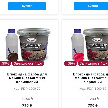
Купити
Купити
–39%
Залишилось 4 дні
–39%
Залишилось 4 дн
Епоксидна фарба для
Епоксидна фарба 
меблів Plastall™ 1 кг
меблів Plastall™ 1 
Коричневий
Червоний
FDP-1000-70
FDP-1000-80
1 290 ₴
1 290 ₴
790 ₴
790 ₴