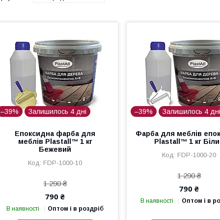
–39%
Залишилось 4 дні
–39%
Залишилось 4 дн
Епоксидна фарба для
Фарба для меблів епо
меблів Plastall™ 1 кг
Plastall™ 1 кг Біл
Бежевий
FDP-1000-20
FDP-1000-10
1 290 ₴
1 290 ₴
790 ₴
790 ₴
В наявності
Оптом і в р
В наявності
Оптом і в роздріб