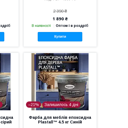
2 390 ₴
1 890 ₴
оздріб
В наявності
Оптом і в роздріб
Купити
і
–21%
Залишилось 4 дні
ксидна
Фарба для меблів епоксидна
-сірий
Plastall™ 4.5 кг Синій