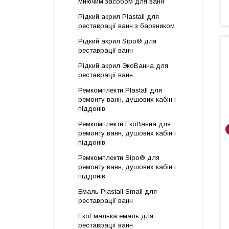
миючим засобом для ванн
Рідкий акрил Plastall для
реставрації ванн з барвником
Рідкий акрил Sipo® для
реставрації ванн
Рідкий акрил ЭкоВанна для
реставрації ванн
Ремкомплекти Plastall для
ремонту ванн, душових кабін і
піддонів
Ремкомплекти ЕкоВанна для
ремонту ванн, душових кабін і
піддонів
Ремкомплекти Sipo® для
ремонту ванн, душових кабін і
піддонів
Емаль Plastall Small для
реставрації ванн
ЕкоЕмалька емаль для
реставрації ванн