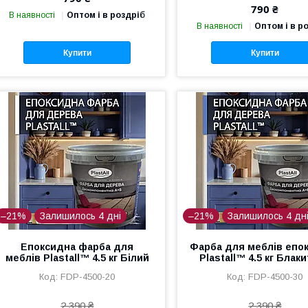
790 ₴
В наявності
Оптом і в роздріб
В наявності
Оптом і в р
Купити
Купити
–21%
Залишилось 4 дні
–21%
Залишилось 4 дн
Епоксидна фарба для
Фарба для меблів епо
меблів Plastall™ 4.5 кг Білий
Plastall™ 4.5 кг Блак
FDP-4500-20
FDP-4500-30
2 390 ₴
2 390 ₴