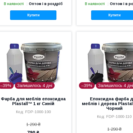
В наявності
Оптом і в роздріб
В наявності
Оптом і в р
Купити
Купити
–39%
Залишилось 4 дні
–39%
Залишилось 4 дн
Фарба для меблів епоксидна
Епоксидна фарба 
Plastall™ 1 кг Синій
меблів і дерева Plastal
Чорний
FDP-1000-100
FDP-1000-110
1 290 ₴
1 290 ₴
790 ₴