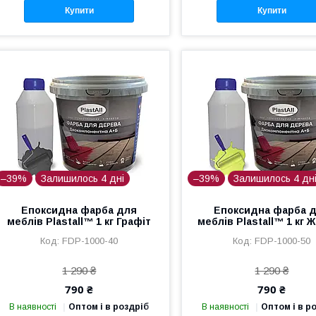
Купити
Купити
–39%
Залишилось 4 дні
–39%
Залишилось 4 дн
Епоксидна фарба для
Епоксидна фарба 
меблів Plastall™ 1 кг Графіт
меблів Plastall™ 1 кг 
FDP-1000-40
FDP-1000-50
1 290 ₴
1 290 ₴
790 ₴
790 ₴
В наявності
Оптом і в роздріб
В наявності
Оптом і в р