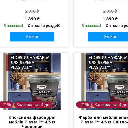
2 390 ₴
2 390 ₴
1 890 ₴
1 890 ₴
В наявності
Оптом і в роздріб
В наявності
Оптом і в р
Купити
Купити
–21%
Залишилось 4 дні
–21%
Залишилось 4 дн
Епоксидна фарба для
Фарба для меблів епо
меблів Plastall™ 4.5 кг
Plastall™ 4.5 кг Світло
Червоний