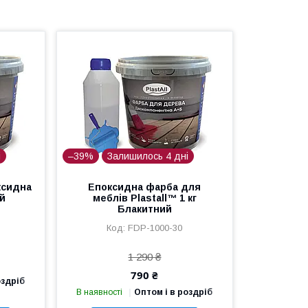
і
–39%
Залишилось 4 дні
ксидна
Епоксидна фарба для
ий
меблів Plastall™ 1 кг
Блакитний
FDP-1000-30
1 290 ₴
790 ₴
оздріб
В наявності
Оптом і в роздріб