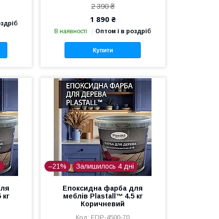
2 390 ₴
1 890 ₴
оздріб
В наявності
Оптом і в роздріб
Купити
і
–21%
Залишилось 4 дні
для
Епоксидна фарба для
 кг
меблів Plastall™ 4.5 кг
Коричневий
FDP-4500-70