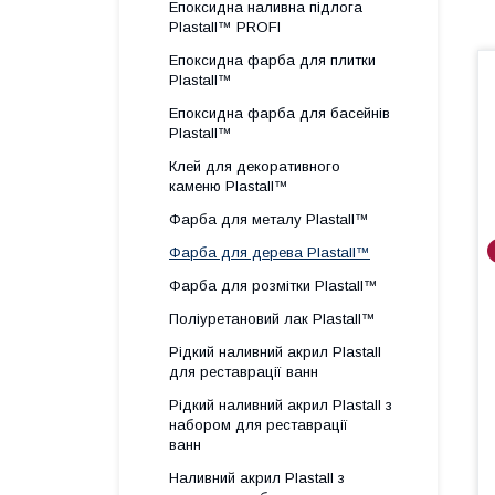
Епоксидна наливна підлога
Plastall™ PROFI
Епоксидна фарба для плитки
Plastall™
Епоксидна фарба для басейнів
Plastall™
Клей для декоративного
каменю Plastall™
Фарба для металу Plastall™
Фарба для дерева Plastall™
Фарба для розмітки Plastall™
Поліуретановий лак Plastall™
Рідкий наливний акрил Plastall
для реставрації ванн
Рідкий наливний акрил Plastall з
набором для реставрації
ванн
Наливний акрил Plastall з