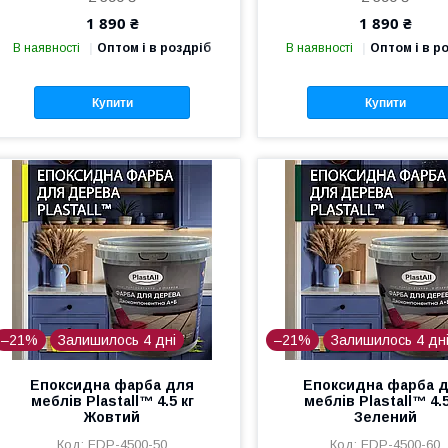
1 890 ₴
1 890 ₴
В наявності
Оптом і в роздріб
В наявності
Оптом і в р
Купити
Купити
–21%
Залишилось 4 дні
–21%
Залишилось 4 дн
Епоксидна фарба для
Епоксидна фарба 
меблів Plastall™ 4.5 кг
меблів Plastall™ 4.5
Жовтий
Зелений
FDP-4500-50
FDP-4500-60