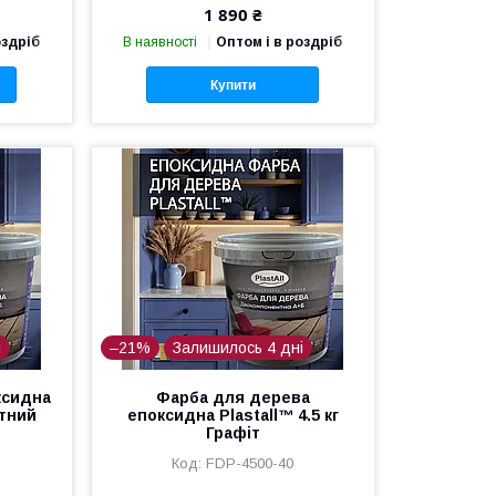
1 890 ₴
оздріб
В наявності
Оптом і в роздріб
Купити
і
–21%
Залишилось 4 дні
ксидна
Фарба для дерева
итний
епоксидна Plastall™ 4.5 кг
Графіт
FDP-4500-40