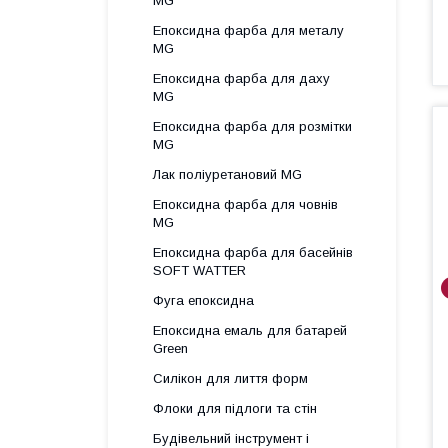
MG
Епоксидна фарба для металу
MG
Епоксидна фарба для даху
MG
Епоксидна фарба для розмітки
MG
Лак поліуретановий MG
Епоксидна фарба для човнів
MG
Епоксидна фарба для басейнів
SOFT WATTER
Фуга епоксидна
Епоксидна емаль для батарей
Green
Силікон для лиття форм
Флоки для підлоги та стін
Будівельний інструмент і