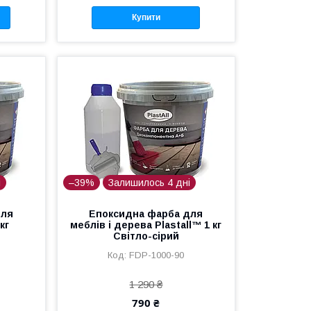
Купити
і
–39%
Залишилось 4 дні
для
Епоксидна фарба для
кг
меблів і дерева Plastall™ 1 кг
Світло-сірий
FDP-1000-90
1 290 ₴
790 ₴