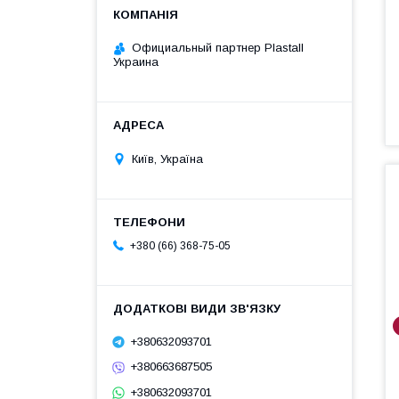
Официальный партнер Plastall
Украина
Київ, Україна
+380 (66) 368-75-05
+380632093701
+380663687505
+380632093701