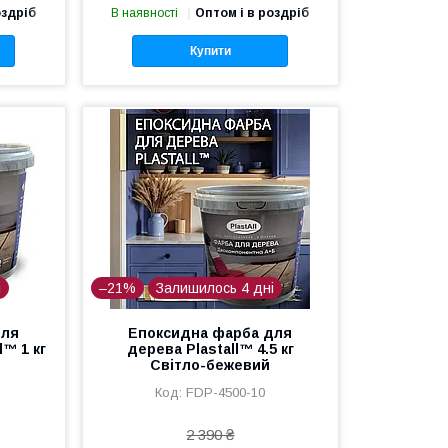
оздріб
В наявності
Оптом і в роздріб
Купити
і
–21%
Залишилось 4 дні
для
Епоксидна фарба для
l™ 1 кг
дерева Plastall™ 4.5 кг
Світло-бежевий
FDP-4500-10
2 390 ₴