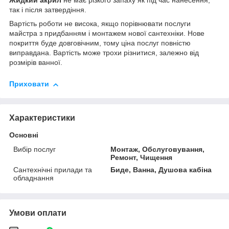
Жидкий акрил
не має різкого запаху як під час нанесення,
так і після затвердіння.
Вартість роботи не висока, якщо порівнювати послуги
майстра з придбанням і монтажем нової сантехніки. Нове
покриття буде довговічним, тому ціна послуг повністю
виправдана. Вартість може трохи різнитися, залежно від
розмірів ванної.
Приховати
Характеристики
Основні
Вибір послуг
Монтаж, Обслуговування,
Ремонт, Чищення
Сантехнічні прилади та
Биде, Ванна, Душова кабіна
обладнання
Умови оплати