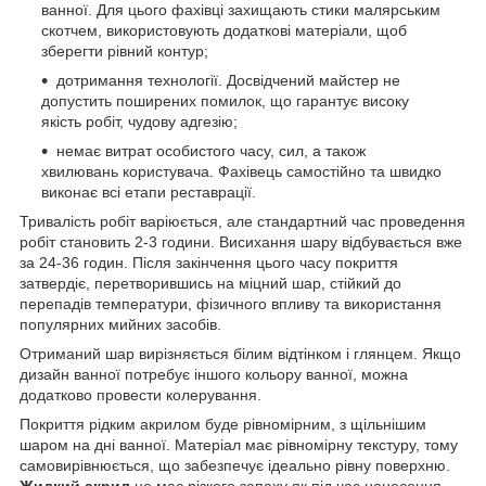
ванної. Для цього фахівці захищають стики малярським
скотчем, використовують додаткові матеріали, щоб
зберегти рівний контур;
дотримання технології. Досвідчений майстер не
допустить поширених помилок, що гарантує високу
якість робіт, чудову адгезію;
немає витрат особистого часу, сил, а також
хвилювань користувача. Фахівець самостійно та швидко
виконає всі етапи реставрації.
Тривалість робіт варіюється, але стандартний час проведення
робіт становить 2-3 години. Висихання шару відбувається вже
за 24-36 годин. Після закінчення цього часу покриття
затвердіє, перетворившись на міцний шар, стійкий до
перепадів температури, фізичного впливу та використання
популярних мийних засобів.
Отриманий шар вирізняється білим відтінком і глянцем. Якщо
дизайн ванної потребує іншого кольору ванної, можна
додатково провести колерування.
Покриття рідким акрилом буде рівномірним, з щільнішим
шаром на дні ванної. Матеріал має рівномірну текстуру, тому
самовирівнюється, що забезпечує ідеально рівну поверхню.