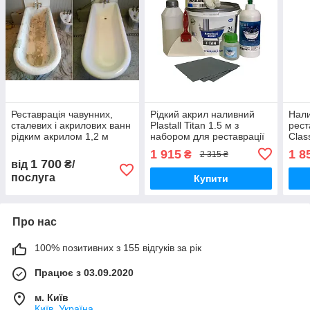
Реставрація чавунних,
Рідкий акрил наливний
Нали
сталевих і акрилових ванн
Plastall Titan 1.5 м з
рест
рідким акрилом 1,2 м
набором для реставрації
Clas
ванн Оригінал
Чер
1 915
1 8
₴
2 315 ₴
1 700
від
₴/
послуга
Купити
Про нас
100% позитивних з 155 відгуків за рік
Працює з 03.09.2020
м. Київ
Київ, Україна