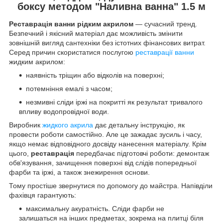
боксу методом "Наливна ванна" 1.5 м
Реставрація ванни рідким акрилом
— сучасний тренд.
Безпечний і якісний матеріал дає можливість змінити
зовнішній вигляд сантехніки без істотних фінансових витрат.
Серед причин скористатися послугою
реставрації ванни
жидким акрилом:
наявність тріщин або відколів на поверхні;
потемніння емалі з часом;
незмивні сліди іржі на покритті як результат тривалого
впливу водопровідної води.
Виробник
жидкого акрила
дає детальну інструкцію, як
провести роботи самостійно. Але це зажадає зусиль і часу,
якщо немає відповідного досвіду нанесення матеріалу. Крім
цього,
реставрація
передбачає підготовчі роботи: демонтаж
обв'язування, зачищення поверхні від слідів попередньої
фарби та іржі, а також знежирення основи.
Тому простіше звернутися по допомогу до майстра. Напівділи
фахівця гарантують:
максимальну акуратність. Сліди фарби не
залишаться на інших предметах, зокрема на плитці біля