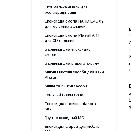
ЕкоЕмалька емаль для
реставрації ванн
Епоксидна смола HARD EPOXY
для об'ємних заливок
п
Епоксидна смола Plastall ART
для 3D стільниць
С
Барвники для епоксидної
П
смоли
р
Барвники для рідкого акрилу
т
Миючі і чистячі засоби для ванн
Plastall
Мийні та очисні засоби
Р
Кам'яний килим Creto
(
Епоксидна наливна підлога
В
MG
Грунт епоксидний MG
Епоксидна фарба для меблів