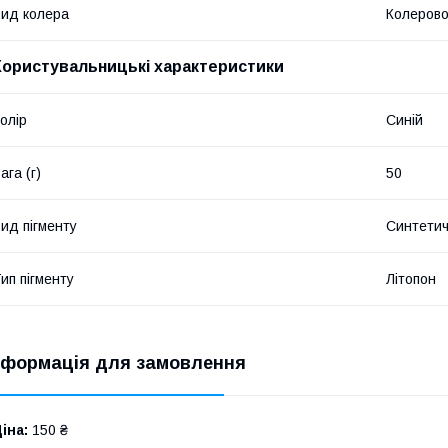
ид колера
Колерово
Користувальницькі характеристики
олір
Синій
ага (г)
50
ид пігменту
Синтетич
ип пігменту
Літопон
нформація для замовлення
іна:
150 ₴