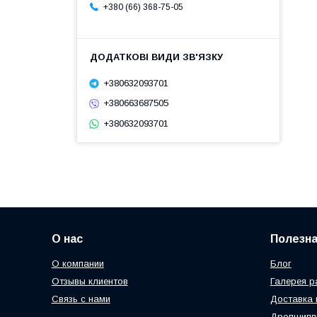
+380 (66) 368-75-05
+380632093701
+380663687505
+380632093701
О нас
Полезн
О компании
Блог
Отзывы клиентов
Галерея р
Связь с нами
Доставка 
Дропшипп