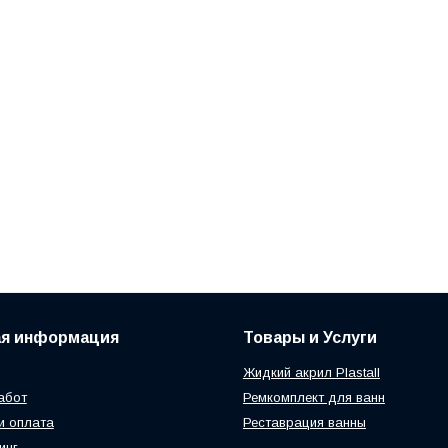
ая информация
Товары и Услуги
Жидкий акрил Plastall
абот
Ремкомплект для ванн
и оплата
Реставрация ванны
инг