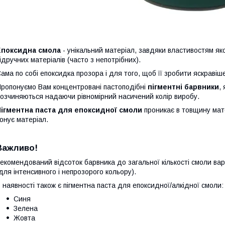
Епоксидна смола
- унікальний матеріал, завдяки властивостям я
ідручних матеріалів (часто з непотрібних).
ама по собі епоксидка прозора і для того, щоб її зробити яскраві
ропонуємо Вам концентровані пастоподібні
пігментні барвники
,
озчиняються надаючи рівномірний насичений колір виробу.
Пігментна паста для епоксидної смоли
проникає в товщину мате
онує матеріал.
Важливо!
екомендований відсоток барвника до загальної кількості смоли ва
для інтенсивного і непрозорого кольору).
 наявності також є пігментна паста для епоксидної/алкідної смоли:
Синя
Зелена
Жовта