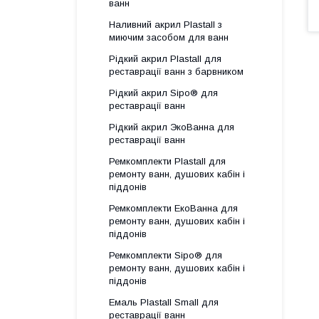
ванн
Наливний акрил Plastall з
миючим засобом для ванн
Рідкий акрил Plastall для
реставрації ванн з барвником
Рідкий акрил Sipo® для
реставрації ванн
Рідкий акрил ЭкоВанна для
реставрації ванн
Ремкомплекти Plastall для
ремонту ванн, душових кабін і
піддонів
Ремкомплекти ЕкоВанна для
ремонту ванн, душових кабін і
піддонів
Ремкомплекти Sipo® для
ремонту ванн, душових кабін і
піддонів
Емаль Plastall Small для
реставрації ванн