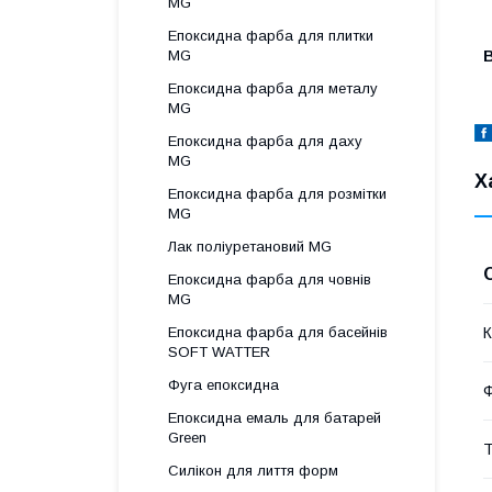
MG
Епоксидна фарба для плитки
В
MG
Епоксидна фарба для металу
MG
Епоксидна фарба для даху
MG
Х
Епоксидна фарба для розмітки
MG
Лак поліуретановий MG
Епоксидна фарба для човнів
MG
К
Епоксидна фарба для басейнів
SOFT WATTER
Фуга епоксидна
Ф
Епоксидна емаль для батарей
Green
Т
Силікон для лиття форм