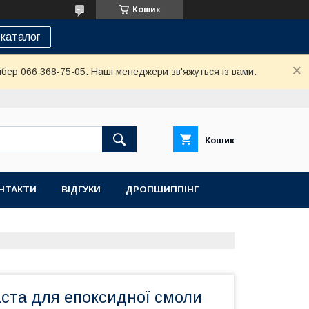
Кошик
каталог
йбер 066 368-75-05. Наші менеджери зв'яжуться із вами.
Кошик
НТАКТИ
ВІДГУКИ
ДРОПШИППІНГ
аста для епоксидної смоли