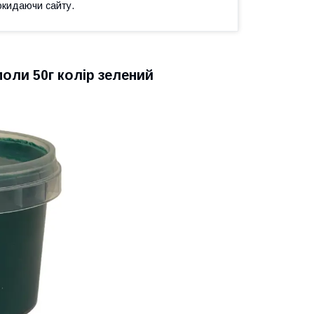
окидаючи сайту.
моли 50г колір зелений