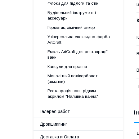
Флоки для підлоги та стін
В
Будівельний інструмент і
аксесуари
Герметик, хімічний анкер
Універсальна епоксидна фарба
К
ArtCraft
Емаль ArtCraft для реставрації
В
ванн
Капсули для прання
В
Монолітний полікарбонат
(шматки)
Т
Реставрація ванн рідким
акрилом "Наливна ванна"
Галерея работ
І
Дропшиппинг
Ц
Доставка и Оплата