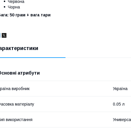
Червона
Чорна
ага: 50 грам + вага тари
арактеристики
Основні атрибути
раїна виробник
Україна
асовка матеріалу
0.05 л
ип використання
Универс