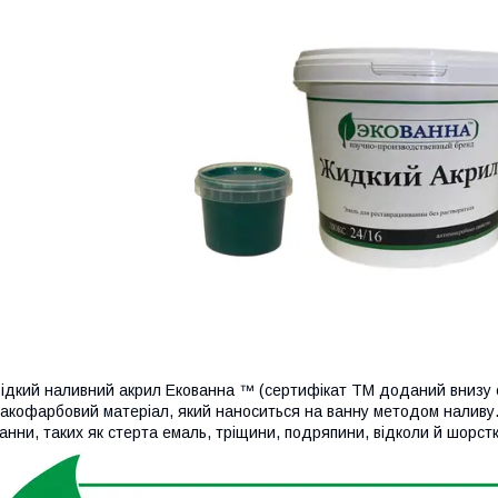
ідкий наливний акрил Екованна ™ (сертифікат ТМ доданий внизу ст
акофарбовий матеріал, який наноситься на ванну методом наливу
анни, таких як стерта емаль, тріщини, подряпини, відколи й шорстк