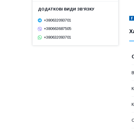
+380632093701
+380663687505
Х
+380632093701
В
К
К