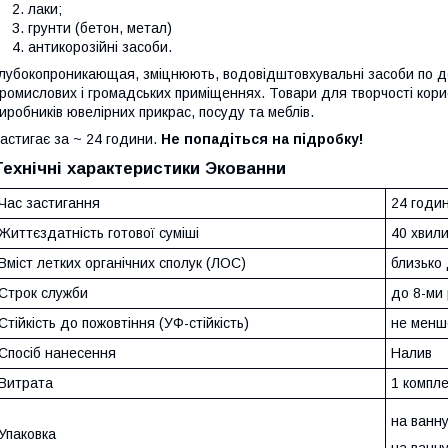
лаки;
грунти (бетон, метал)
антикорозійні засоби.
лубокопроникающая, зміцнюють, водовідштовхувальні засоби по д
ромислових і громадських приміщеннях. Товари для творчості ко
иробників ювелірних прикрас, посуду та меблів.
астигає за ~ 24 години.
Не попадіться на підробку!
Технічні характеристики Экованни
Час застигання
24 годи
Життєздатність готової суміші
40 хвили
Вміст летких органічних сполук (ЛОС)
близько 
Строк служби
до 8-ми 
Стійкість до пожовтіння (УФ-стійкість)
не менше
Спосіб нанесення
Налив
Витрата
1 компле
на ванну
Упаковка
на ванну