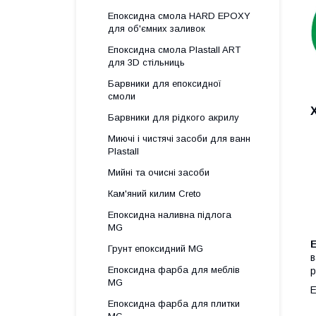
Епоксидна смола HARD EPOXY
для об'ємних заливок
Епоксидна смола Plastall ART
для 3D стільниць
Барвники для епоксидної
смоли
Барвники для рідкого акрилу
Миючі і чистячі засоби для ванн
Plastall
Мийні та очисні засоби
Кам'яний килим Creto
Епоксидна наливна підлога
MG
Грунт епоксидний MG
в
Епоксидна фарба для меблів
р
MG
Е
Епоксидна фарба для плитки