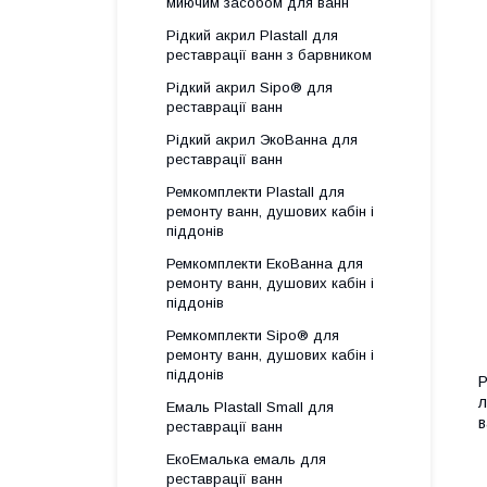
миючим засобом для ванн
Рідкий акрил Plastall для
реставрації ванн з барвником
Рідкий акрил Sipo® для
реставрації ванн
Рідкий акрил ЭкоВанна для
реставрації ванн
Ремкомплекти Plastall для
ремонту ванн, душових кабін і
піддонів
Ремкомплекти ЕкоВанна для
ремонту ванн, душових кабін і
піддонів
Ремкомплекти Sipo® для
ремонту ванн, душових кабін і
піддонів
Р
л
Емаль Plastall Small для
в
реставрації ванн
ЕкоЕмалька емаль для
реставрації ванн