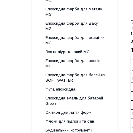
MG
Епоксидна фарба для металу
MG
Г
Епоксидна фарба для даху
п
MG
в
Епоксидна фарба для розмітки
З
MG
Лак поліуретановий MG
Епоксидна фарба для човнів
MG
Епоксидна фарба для басейнів
SOFT WATTER
Фуга епоксидна
Епоксидна емаль для батарей
Green
Силікон для лиття форм
Флоки для підлоги та стін
Будівельний інструмент і