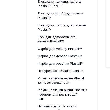
Епоксидна наливна підлога
Plastall™ PROFI
Епоксидна фарба для плитки
Plastall™
Епоксидна фарба для басейнів
Plastall™
Клей для декоративного
каменю Plastall™
Фарба для металу Plastall™
Фарба для дерева Plastall™
Фарба для розмітки Plastall™
Поліуретановий лак Plastall™
Рідкий наливний акрил Plastall
для реставрації ванн
Рідкий наливний акрил Plastall з
набором для реставрації
ванн
Наливний акрил Plastall з