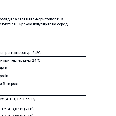
огляди за статями використовують в
ристуються широкою популярністю серед
ни при температурі 24ºC
н при температурі 24ºC
до 0
років
 5-ти років
кт (А + B) на 1 ванну
 1,5 м. 3,02 кг (А+B)
 1,7 м. 3,58 кг (A+B)