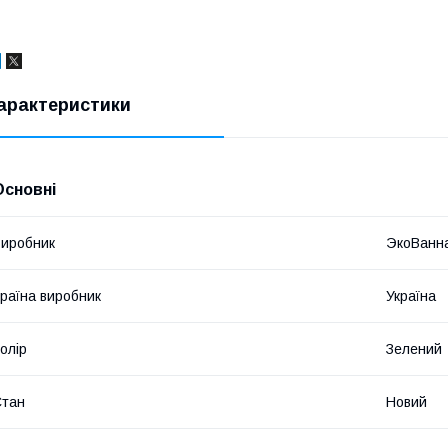
арактеристики
Основні
иробник
ЭкоВанн
раїна виробник
Україна
олір
Зелений
Стан
Новий