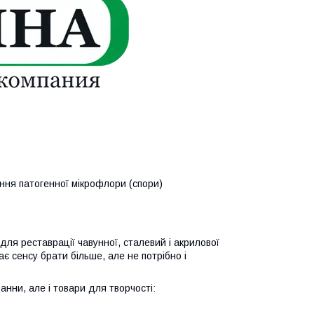
шення патогенної мікрофлори (спори)
ля реставрації чавунної, сталевий і акрилової
є сенсу брати більше, але не потрібно і
анни, але і товари для творчості: