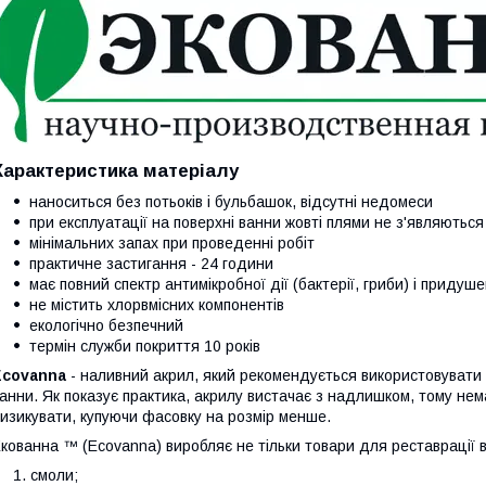
Характеристика матеріалу
наноситься без потьоків і бульбашок, відсутні недомеси
при експлуатації на поверхні ванни жовті плями не з'являються
мінімальних запах при проведенні робіт
практичне застигання - 24 години
має повний спектр антимікробної дії (бактерії, гриби) і приду
не містить хлорвмісних компонентів
екологічно безпечний
термін служби покриття 10 років
Ecovanna
- наливний акрил, який рекомендується використовувати д
анни. Як показує практика, акрилу вистачає з надлишком, тому нема
изикувати, купуючи фасовку на розмір менше.
кованна ™ (Ecovanna) виробляє не тільки товари для реставрації в
смоли;