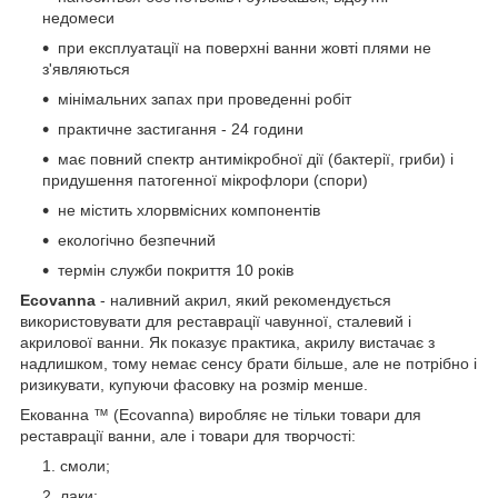
недомеси
при експлуатації на поверхні ванни жовті плями не
з'являються
мінімальних запах при проведенні робіт
практичне застигання - 24 години
має повний спектр антимікробної дії (бактерії, гриби) і
придушення патогенної мікрофлори (спори)
не містить хлорвмісних компонентів
екологічно безпечний
термін служби покриття 10 років
Ecovanna
- наливний акрил, який рекомендується
використовувати для реставрації чавунної, сталевий і
акрилової ванни. Як показує практика, акрилу вистачає з
надлишком, тому немає сенсу брати більше, але не потрібно і
ризикувати, купуючи фасовку на розмір менше.
Екованна ™ (Ecovanna) виробляє не тільки товари для
реставрації ванни, але і товари для творчості:
смоли;
лаки;