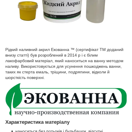
Рідкий наливний акрил Екованна ™ (сертифікат ТМ доданий
внизу статті) був розроблений в 2014 р і є білим
лакофарбовий матеріал, який наноситься на ванну методом
наливу. Використовується для усунення пошкоджень ванни,
таких як стерта емаль, тріщини, подряпини, відколи й
шорсткість поверхні.
Характеристика матеріалу
наноситься без потьоків і бульбашок, відсутні