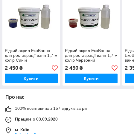
Рідкий акрил ЕкоВанна
Рідкий акрил ЕкоВанна
Рідк
для реставрації ванн 1,7 м
для реставрації ванн 1,7 м
ЕкоВ
колір Синій
колір Червоний
ванн
2 450
2 450
2 3
₴
₴
Купити
Купити
Про нас
100% позитивних з 157 відгуків за рік
Працює з 03.09.2020
м. Київ