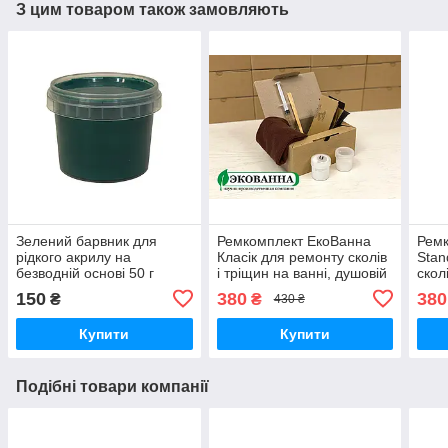
З цим товаром також замовляють
Зелений барвник для
Ремкомплект ЕкоВанна
Ремк
рідкого акрилу на
Класік для ремонту сколів
Stan
безводній основі 50 г
і тріщин на ванні, душовій
скол
кабіні, піддоні
душо
150
380
380
₴
₴
430 ₴
Купити
Купити
Подібні товари компанії