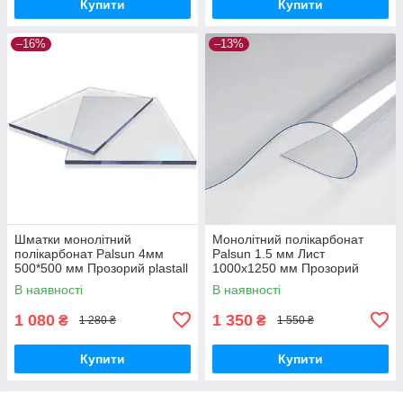
Купити
Купити
–16%
–13%
Шматки монолітний
Монолітний полікарбонат
полікарбонат Palsun 4мм
Palsun 1.5 мм Лист
500*500 мм Прозорий plastall
1000x1250 мм Прозорий
(Оргскло) plastall
В наявності
В наявності
1 080
1 350
₴
₴
1 280 ₴
1 550 ₴
Купити
Купити