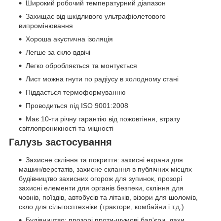
Широкий робочий температурний діапазон
Захищає від шкідливого ультрафіолетового
випромінювання
Хороша акустична ізоляція
Легше за скло вдвічі
Легко обробляється та монтується
Лист можна гнути по радіусу в холодному стані
Піддається термоформуванню
Проводиться під ISO 9001:2008
Має 10-ти річну гарантію від пожовтіння, втрату
світлопроникності та міцності
Галузь застосування
Захисне скління та покриття: захисні екрани для
машин/верстатів, захисне склання в публічних місцях
будівництво захисних огорож для зупинок, прозорі
захисні елементи для органів безпеки, скління для
човнів, поїздів, автобусів та літаків, візори для шоломів,
скло для сільгосптехніки (трактори, комбайни і т.д.)
Будівництво: прозорі проти-шумові бар'єри, дахи