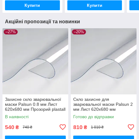
Купити
Купити
Акційні пропозиції та новинки
–27%
–20%
Захисне скло зварювальної
Скло захисне для
маски Palsun 0.8 мм Лист
зварювальної маски Palsun 2
620x680 мм Прозорий plastall
мм Лист 620x680 мм
Прозорий (монолітний
В наявності
Готово до відправки
полікарбонат) plastall
540
810
₴
₴
740 ₴
1 010 ₴