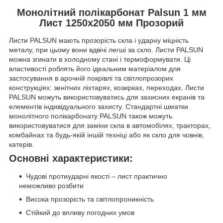
Монолітний полікарбонат Palsun 1 мм
Лист 1250x2050 мм Прозорий
Листи PALSUN мають прозорість скла і ударну міцність
металу, при цьому вони вдвічі легші за скло. Листи PALSUN
можна згинати в холодному стані і термоформувати. Ці
властивості роблять його ідеальним матеріалом для
застосування в арочній покрівлі та світлопрозорих
конструкціях: зенітних ліхтарях, козирках, переходах. Листи
PALSUN можуть використовуватись для захисних екранів та
елементів індивідуального захисту. Стандартні шматки
монолітного полікарбонату PALSUN також можуть
використовуватися для заміни скла в автомобілях, тракторах,
комбайнах та будь-якій іншій техніці або як скло для човнів,
катерів.
Основні характеристики:
Чудові протиударні якості – лист практично
неможливо розбити
Висока прозорість та світлопроникність
Стійкий до впливу погодних умов