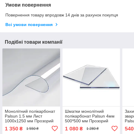
Умови повернення
Повернення товару впродовж 14 днів за рахунок покупця
Всі умови повернення
Подібні товари компанії
Монолітний полікарбонат
Шматки монолітний
Захи
Palsun 1.5 мм Лист
полікарбонат Palsun 4мм
звар
1000x1250 мм Прозорий
500*500 мм Прозорий
Pals
(Оргскло) plastall
plastall
620
1 350
1 080
540
₴
₴
1 550 ₴
1 280 ₴
plast