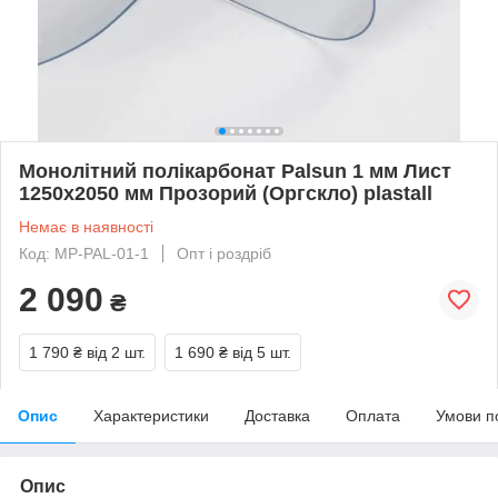
Монолітний полікарбонат Palsun 1 мм Лист
1250x2050 мм Прозорий (Оргскло) plastall
Немає в наявності
Код: MP-PAL-01-1
Опт і роздріб
2 090
₴
1 790 ₴
від 2 шт.
1 690 ₴
від 5 шт.
Опис
Характеристики
Доставка
Оплата
Умови п
Опис