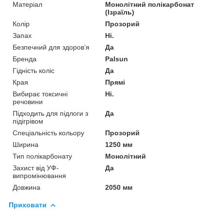
Матеріал
Монолітний полікарбонат
(Ізраїль)
Колір
Прозорий
Запах
Ні.
Безпечний для здоров’я
Да
Бренда
Palsun
Гідність коліс
Да
Края
Прямі
Вибирає токсичні
Ні.
речовини
Підходить для підлоги з
Да
підігрівом
Спеціальність кольору
Прозорий
Ширина
1250 мм
Тип полікарбонату
Монолітний
Захист від УФ-
Да
випромінювання
Довжина
2050 мм
Приховати