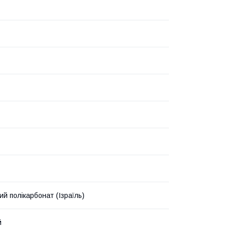
ий полікарбонат (Ізраїль)
й