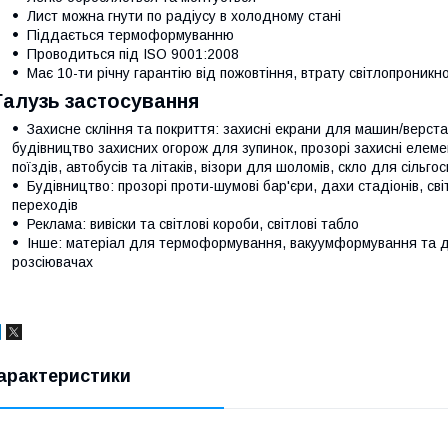
Лист можна гнути по радіусу в холодному стані
Піддається термоформуванню
Проводиться під ISO 9001:2008
Має 10-ти річну гарантію від пожовтіння, втрату світлопроникно
Галузь застосування
Захисне скління та покриття: захисні екрани для машин/верстат
будівництво захисних огорож для зупинок, прозорі захисні елемен
поїздів, автобусів та літаків, візори для шоломів, скло для сільгос
Будівництво: прозорі проти-шумові бар'єри, дахи стадіонів, світ
переходів
Реклама: вивіски та світлові короби, світлові табло
Iнше: матеріал для термоформування, вакуумформування та дл
розсіювачах
арактеристики