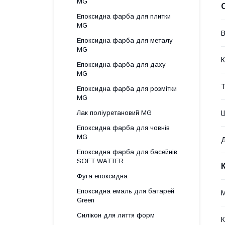
MG
Епоксидна фарба для плитки
MG
В
Епоксидна фарба для металу
MG
К
Епоксидна фарба для даху
MG
Т
Епоксидна фарба для розмітки
MG
Ш
Лак поліуретановий MG
Епоксидна фарба для човнів
MG
Д
Епоксидна фарба для басейнів
SOFT WATTER
Фуга епоксидна
Епоксидна емаль для батарей
М
Green
Силікон для лиття форм
К