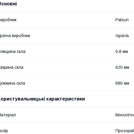
Основні
иробник
Palsun
раїна виробник
Ізраїль
овщина скла
0.8 мм
ирина скла
620 мм
овжина скла
680 мм
Користувальницькі характеристики
атеріал
Монолітн
олір
Прозори