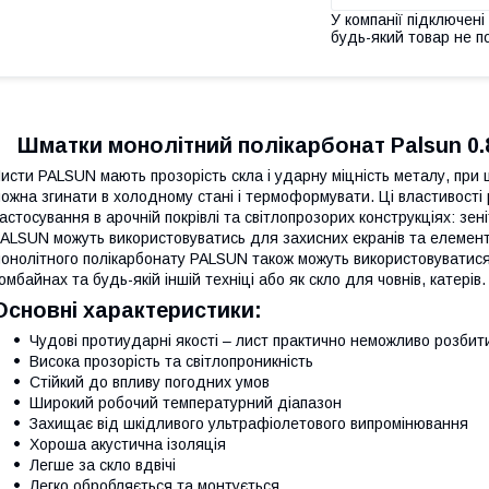
У компанії підключені
будь-який товар не п
Шматки монолітний полікарбонат Palsun 0.
исти PALSUN мають прозорість скла і ударну міцність металу, при 
ожна згинати в холодному стані і термоформувати. Ці властивості
астосування в арочній покрівлі та світлопрозорих конструкціях: зен
ALSUN можуть використовуватись для захисних екранів та елемент
онолітного полікарбонату PALSUN також можуть використовуватися 
омбайнах та будь-якій іншій техніці або як скло для човнів, катерів.
Основні характеристики:
Чудові протиударні якості – лист практично неможливо розбит
Висока прозорість та світлопроникність
Стійкий до впливу погодних умов
Широкий робочий температурний діапазон
Захищає від шкідливого ультрафіолетового випромінювання
Хороша акустична ізоляція
Легше за скло вдвічі
Легко обробляється та монтується