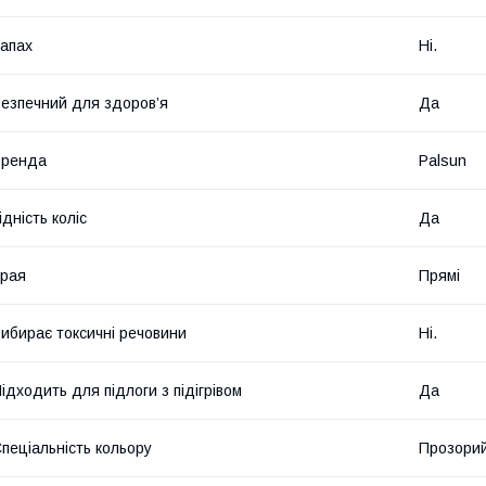
апах
Ні.
езпечний для здоров’я
Да
Бренда
Palsun
ідність коліс
Да
рая
Прямі
ибирає токсичні речовини
Ні.
ідходить для підлоги з підігрівом
Да
пеціальність кольору
Прозори