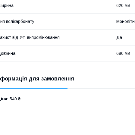
Ширина
620 мм
ип полікарбонату
Монолітн
ахист від УФ-випромінювання
Да
Довжина
680 мм
нформація для замовлення
іна:
540 ₴