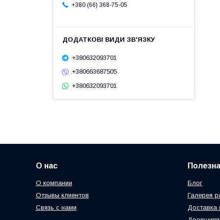
+380 (66) 368-75-05
+380632093701
+380663687505
+380632093701
О нас
Полезн
О компании
Блог
Отзывы клиентов
Галерея р
Связь с нами
Доставка 
Дропшипп