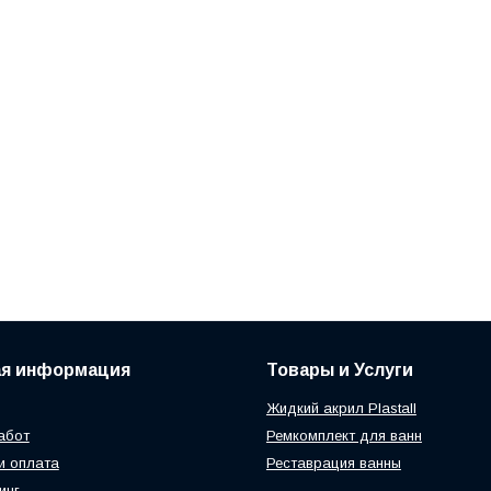
ая информация
Товары и Услуги
Жидкий акрил Plastall
абот
Ремкомплект для ванн
и оплата
Реставрация ванны
инг