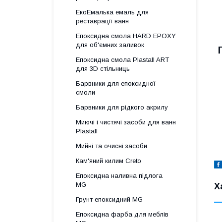
ЕкоЕмалька емаль для
реставрації ванн
Епоксидна смола HARD EPOXY
для об'ємних заливок
Епоксидна смола Plastall ART
для 3D стільниць
Барвники для епоксидної
смоли
Барвники для рідкого акрилу
Миючі і чистячі засоби для ванн
Plastall
Мийні та очисні засоби
Кам'яний килим Creto
Епоксидна наливна підлога
MG
Х
Грунт епоксидний MG
Епоксидна фарба для меблів