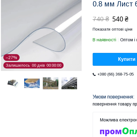
0.8 мм Лист 
540 ₴
740 ₴
Показати оптові ціни
В наявності
Оптом і 
–27%
Купити
Залишилось
0
0
днів
0
0
0
0
0
0
+380 (66) 368-75-05
повернення товару п