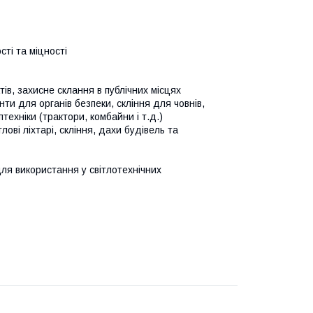
сті та міцності
ів, захисне склання в публічних місцях
ти для органів безпеки, скління для човнів,
птехніки (трактори, комбайни і т.д.)
лові ліхтарі, скління, дахи будівель та
я використання у світлотехнічних