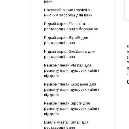
ванн
Наливний акрил Plastall з
миючим засобом для ванн
Рідкий акрил Plastall для
реставрації ванн з барвником
Рідкий акрил Sipo® для
реставрації ванн
Л
Рідкий акрил ЭкоВанна для
м
реставрації ванн
з
P
Ремкомплекти Plastall для
м
ремонту ванн, душових кабін і
к
піддонів
Ремкомплекти ЕкоВанна для
ремонту ванн, душових кабін і
піддонів
Ремкомплекти Sipo® для
ремонту ванн, душових кабін і
піддонів
Емаль Plastall Small для
реставрації ванн