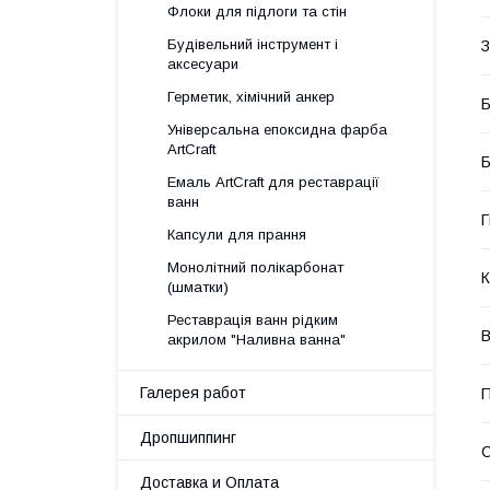
Флоки для підлоги та стін
Будівельний інструмент і
З
аксесуари
Герметик, хімічний анкер
Б
Універсальна епоксидна фарба
ArtCraft
Емаль ArtCraft для реставрації
ванн
Г
Капсули для прання
Монолітний полікарбонат
К
(шматки)
Реставрація ванн рідким
В
акрилом "Наливна ванна"
Галерея работ
П
Дропшиппинг
С
Доставка и Оплата