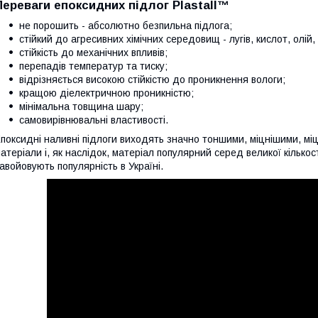
Переваги епоксидних підлог Plastall™
не порошить - абсолютно безпильна підлога;
стійкий до агресивних хімічних середовищ - лугів, кислот, олій,
стійкість до механічних впливів;
перепадів температур та тиску;
відрізняється високою стійкістю до проникнення вологи;
кращою діелектричною проникністю;
мінімальна товщина шару;
самовирівнювальні властивості.
поксидні наливні підлоги виходять значно тоншими, міцнішими, міцн
атеріали і, як наслідок, матеріал популярний серед великої кількос
авойовують популярність в Україні.