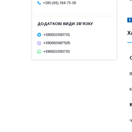
+380 (66) 368-75-05
Х
+380632093701
+380663687505
+380632093701
В
К
Ч