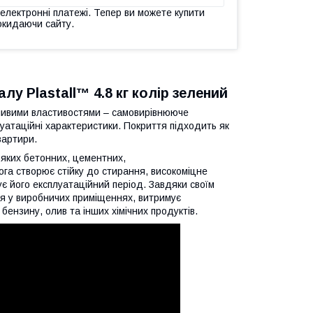
 електронні платежі. Тепер ви можете купити
окидаючи сайту.
лу Plastall™ 4.8 кг колір зелений
ливими властивостями – самовирівнююче
луатаційні характеристики. Покриття підходить як
вартири.
яких бетонних, цементних,
га створює стійку до стирання, високоміцне
є його експлуатаційний період. Завдяки своїм
я у виробничих приміщеннях, витримує
бензину, олив та інших хімічних продуктів.