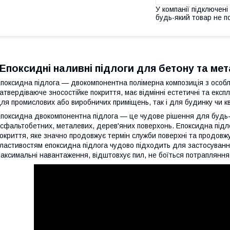
У компанії підключені
будь-який товар не п
Епоксидні наливні підлоги для бетону та мета
поксидна підлога — двокомпонентна полімерна композиція з особ
атвердіваюче зносостійке покриття, має відмінні естетичні та експ
ля промислових або виробничих приміщень, так і для будинку чи к
поксидна двокомпонентна підлога — це чудове рішення для будь-
сфальтобетних, металевих, дерев'яних поверхонь. Епоксидна підло
окриття, яке значно продовжує термін служби поверхні та продовжу
ластивостям епоксидна підлога чудово підходить для застосуванн
аксимальні навантаження, відштовхує пил, не боїться потрапляння 