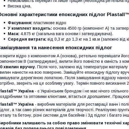
Неможливість перекриття лише тріщин (необхідна ретельна під
Висока ціна.
Основні характеристики епоксидних підлог Plastall
Фасування:
пластикове відро
У комплект входить:
основа 4500 гр (компонент А) та затве
Маса:
4.875 кг (загальна вага основи і затверджувача).
Середня витрата:
від 0,3 кг до 1,3 кг на 1 кв.м (залежно від к
Замішування та нанесення епоксидних підлог
озкрити відро з компонентом А (основа), ретельно перемішати його 
омпонентом В (затверджувач), вилити його повністю в ємність з ко
10 хвилин вручну
. Після чого, залежно від температури матеріал
вилин нанести на всю поверхню. Замішуйте епоксидну підлогу вруч
амішувати дерев'яною лопаткою. Після замішування відразу наноси
отрібно, зверніть на це особливу увагу. Термін повного висихання 
lastall™ Україна
- є Українським брендом і не має нічого спільно
оздрібними та оптовими клієнтами, вітається дропшипинг. Працюємо
lastall™ Україна
- виробник матеріалів для реставрації ванн і по
ідлог, а так само різних матеріалів для творчості. Реалізуємо грун
еталу та бетону, різні системи для басейнів і 3д підлог і багато і
иробники залишають за собою право змінювати технічні хара
товарів без попереднього повідомлення.