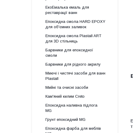
ЕкоЕмалька емаль для
реставрації ванн
Епоксидна смола HARD EPOXY
для об'ємних заливок
Епоксидна смола Plastall ART
для 3D стільниць
Барвники для епоксидної
смоли
Барвники для рідкого акрилу
Миючі і чистячі засоби для ванн
Plastall
Мийні та очисні засоби
Кам'яний килим Creto
Епоксидна наливна підлога
MG
Грунт епоксидний MG
Е
т
Епоксидна фарба для меблів