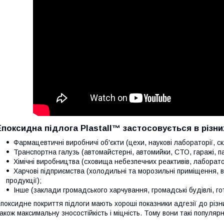
Епоксидна підлога Plastall™ застосовується в різни
Фармацевтичні виробничі об'єкти (цехи, наукові лабораторії, с
Транспортна галузь (автомайстерні, автомийки, СТО, гаражі, па
Хімічні виробництва (сховища небезпечних реактивів, лаборато
Харчові підприємства (холодильні та морозильні приміщення, в
продукції);
Інше (заклади громадського харчування, громадські будівлі, гот
поксидне покриття підлоги мають хороші показники адгезії до різних
акож максимальну зносостійкість і міцність. Тому вони такі популяр