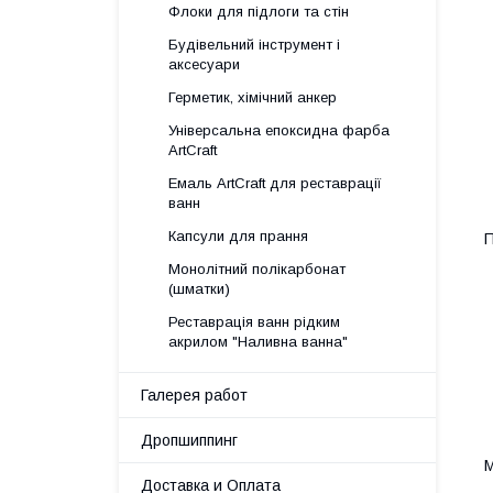
Флоки для підлоги та стін
Будівельний інструмент і
аксесуари
Герметик, хімічний анкер
Універсальна епоксидна фарба
ArtCraft
Емаль ArtCraft для реставрації
ванн
Капсули для прання
П
Монолітний полікарбонат
(шматки)
Реставрація ванн рідким
акрилом "Наливна ванна"
Галерея работ
Дропшиппинг
М
Доставка и Оплата