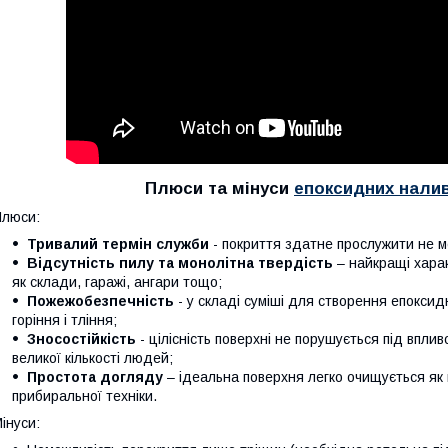
Плюси та мінуси
епоксидних наливн
люси:
Тривалий термін служби
- покриття здатне прослужити не ме
Відсутність пилу та монолітна твердість
– найкращі харак
як склади, гаражі, ангари тощо;
Пожежобезпечність
- у складі суміші для створення епоксид
горіння і тління;
Зносостійкість
- цілісність поверхні не порушується під впли
великої кількості людей;
Простота догляду
– ідеальна поверхня легко очищується як в
прибиральної техніки.
інуси: