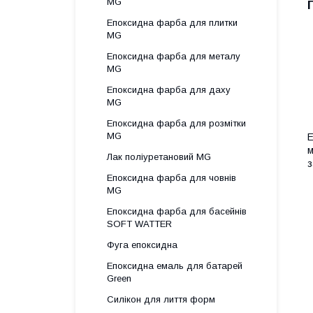
MG
Епоксидна фарба для плитки
MG
Епоксидна фарба для металу
MG
Епоксидна фарба для даху
MG
Епоксидна фарба для розмітки
MG
Е
м
Лак поліуретановий MG
з
Епоксидна фарба для човнів
MG
Епоксидна фарба для басейнів
SOFT WATTER
Фуга епоксидна
Епоксидна емаль для батарей
Green
Силікон для лиття форм