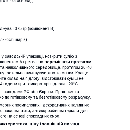
готовка основи);
™
рджувач 375 гр (компонент В)
ількості шарів)
у заводській упаковці. Розкрити сулію з
мпонентом А і ретельно
перемішати протягом
у та навколишнього середовища, протягом 20-40
ну, ретельно вимішуючи дно та стінки. Краще
те склад на підлогу, відстоювати суміш не
24 години при температурі підлоги +20°С.
го з заводами РФ або Європи. Працюємо з
 по готівковому та безготівковому розрахунку.
лімерних промислових і декоративних наливних
ти, лаки, мастики, антикорозійні матеріали для
ншого на основі епоксидних смол.
ктеристики, ціну і зовнішній вигляд