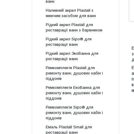
ванн
Наливний акрил Plastall з
миючим засобом для ванн
Рідкий акрил Plastall для
реставрації ванн з барвником
Рідкий акрил Sipo® для
реставрації ванн
Е
Рідкий акрил ЭкоВанна для
з
реставрації ванн
д
Е
Ремкомплекти Plastall для
а
ремонту ванн, душових кабін і
піддонів
п
в
Ремкомплекти ЕкоВанна для
м
ремонту ванн, душових кабін і
піддонів
Ремкомплекти Sipo® для
ремонту ванн, душових кабін і
піддонів
Емаль Plastall Small для
реставрації ванн