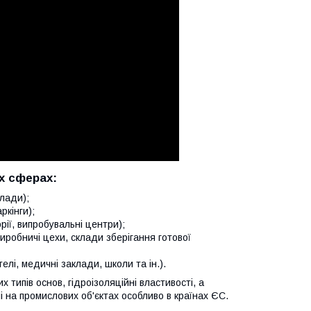
х сферах:
клади);
ркінги);
рії, випробувальні центри);
иробничі цехи, склади зберігання готової
елі, медичні заклади, школи та ін.).
 типів основ, гідроізоляційні властивості, а
ні на промислових об'єктах особливо в країнах ЄС.