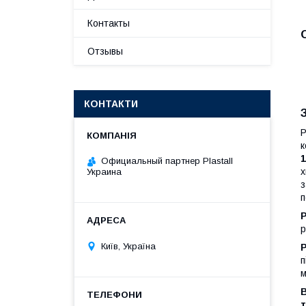
Контакты
Отзывы
КОНТАКТИ
Р
к
Официальный партнер Plastall
х
Украина
з
п
P
р
Київ, Україна
P
п
м
В