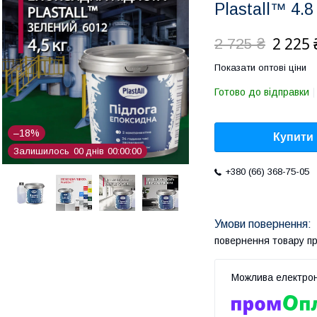
Plastall™ 4.8
2 225 
2 725 ₴
Показати оптові ціни
Готово до відправки
–18%
Купити
Залишилось
0
0
днів
0
0
0
0
0
0
+380 (66) 368-75-05
повернення товару п