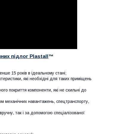
их підлог Plastall
™
нше 15 років в ідеальному стані;
теристики, які необхідні для таких приміщень
ного покриття компоненти, які не схильні до
вом механічних навантажень, спецтранспорту,
ручну, так і за допомогою спеціалізованої