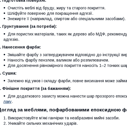
. Підготовка поверхні:
Очистіть меблі від бруду, жиру та старого покриття.
Шліфуйте поверхню для покращення адгезії.
Знежирте її (наприклад, спиртом або спеціальними засобами).
. Грунтування (за потреби):
Для пористих матеріалів, таких як дерево або МДФ, рекоменд
адгезію.
. Нанесення фарби:
Змішайте фарбу з затверджувачем відповідно до інструкції ви
Наносіть фарбу пензлем, валиком або розпилювачем.
Для досягнення рівномірного покриття наносіть 1–2 тонких ша
. Сушка:
Залежно від умов і складу фарби, повне висихання може займа
. Фінішне покриття (за бажанням):
Для додаткового захисту можна нанести шар прозорого епокс
лаку
.
Догляд за меблями, пофарбованими епоксидною ф
Використовуйте м’які ганчірки та неабразивні мийні засоби.
Уникайте сильних механічних ударів.