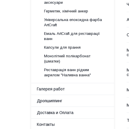
аксесуари
Ч
Герметик, хімічний анкер
А
Універсальна епоксидна фарба
ArtCraft
Емаль ArtCraft для реставрації
С
ванн
Капсули для прання
М
Монолітний полікарбонат
(шматки)
М
Реставрація ванн рідким
акрилом "Наливна ванна"
Галерея работ
М
Дропшиппинг
М
Доставка и Оплата
Т
Контакты