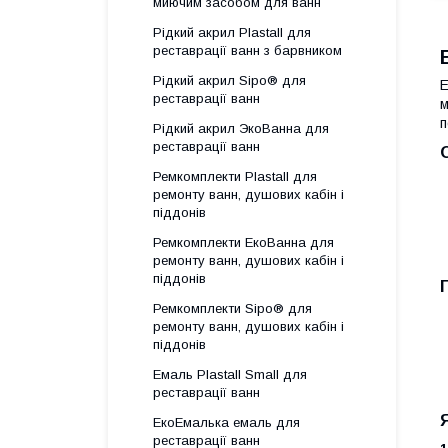
миючим засобом для ванн
Рідкий акрил Plastall для
реставрації ванн з барвником
Рідкий акрил Sipo® для
Е
реставрації ванн
м
п
Рідкий акрил ЭкоВанна для
реставрації ванн
Ремкомплекти Plastall для
ремонту ванн, душових кабін і
піддонів
Ремкомплекти ЕкоВанна для
ремонту ванн, душових кабін і
піддонів
Ремкомплекти Sipo® для
ремонту ванн, душових кабін і
піддонів
Емаль Plastall Small для
реставрації ванн
ЕкоЕмалька емаль для
реставрації ванн