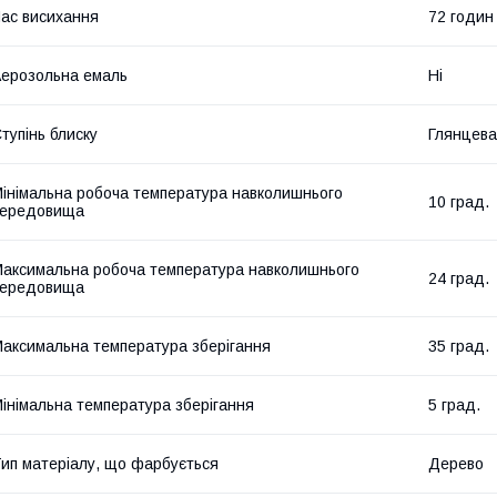
ас висихання
72 годин
ерозольна емаль
Ні
тупінь блиску
Глянцева
інімальна робоча температура навколишнього
10 град.
середовища
аксимальна робоча температура навколишнього
24 град.
середовища
аксимальна температура зберігання
35 град.
інімальна температура зберігання
5 град.
ип матеріалу, що фарбується
Дерево