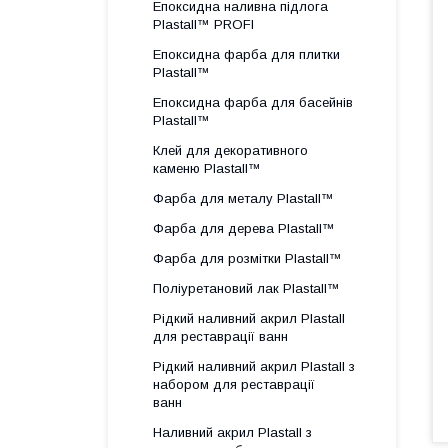
Епоксидна наливна підлога
Plastall™ PROFI
Епоксидна фарба для плитки
Plastall™
Епоксидна фарба для басейнів
Plastall™
Клей для декоративного
каменю Plastall™
Фарба для металу Plastall™
Фарба для дерева Plastall™
Фарба для розмітки Plastall™
Поліуретановий лак Plastall™
Рідкий наливний акрил Plastall
для реставрації ванн
Рідкий наливний акрил Plastall з
набором для реставрації
ванн
Наливний акрил Plastall з