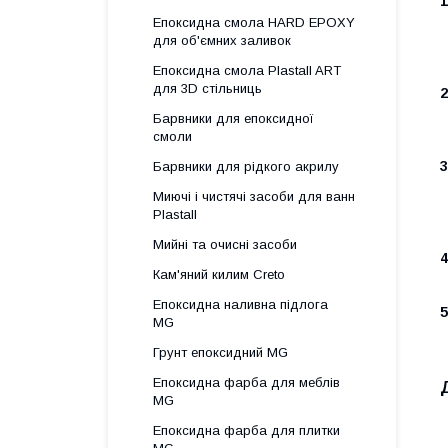
1
Епоксидна смола HARD EPOXY
для об'ємних заливок
Епоксидна смола Plastall ART
для 3D стільниць
2
Барвники для епоксидної
смоли
3
Барвники для рідкого акрилу
Миючі і чистячі засоби для ванн
Plastall
Мийні та очисні засоби
4
Кам'яний килим Creto
Епоксидна наливна підлога
5
MG
Грунт епоксидний MG
Епоксидна фарба для меблів
MG
Епоксидна фарба для плитки