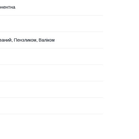
онентна
ваний, Пензликом, Валіком