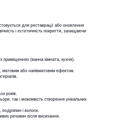
стовується для реставрації або оновлення
вічність і естетичність покриття, захищаючи
х приміщеннях (ванна кімната, кухня).
м, матовим або напівматовим ефектом.
теріалів.
ох років.
ьори, так і можливість створення унікальних
 подряпин і вологи.
ивих речовин після висихання.