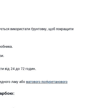
ується використати ґрунтовку, щоб покращити
робника.
ри.
ти від 24 до 72 годин.
идного лаку або
матового поліуретанового
арбою: