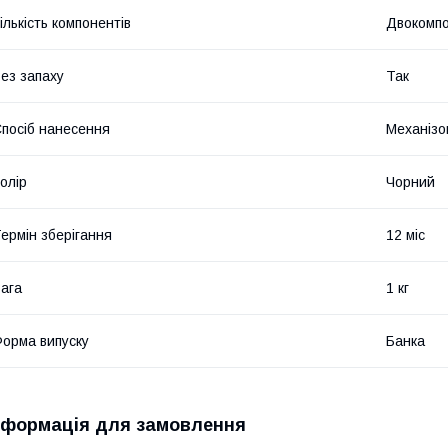
ількість компонентів
Двокомп
ез запаху
Так
посіб нанесення
Механізо
олір
Чорний
ермін зберігання
12 міс
ага
1 кг
орма випуску
Банка
нформація для замовлення