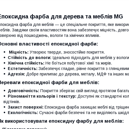
Епоксидна фарба для дерева та меблів MG
поксидна фарба для меблів — це спеціальне покриття, яке викори
еблів. Завдяки своїм властивостям вона забезпечує міцність, довго
оверхню від пошкоджень, вологи та хімічних впливів.
Основні властивості епоксидної фарби:
Міцність:
Утворює тверде, зносостійке покриття.
Стійкість до вологи:
Ідеально підходить для меблів у вологи
Хімічна стійкість:
Не боїться побутової хімії та жирів.
Естетичність:
Забезпечує гладке, рівне покриття з глянцеви
Адгезія:
Добре прилипає до дерева, металу, МДФ та інших ма
Переваги епоксидної фарби для меблів:
Довговічність:
Покриття зберігає свій вигляд протягом багать
Різноманіття кольорів і текстур:
Доступні як стандартні кол
відтінків.
Захист поверхні:
Епоксидна фарба захищає меблі від тріщин,
Екологічність:
Сучасні фарби безпечні та не виділяють шкідл
Як використовувати епоксидну фарбу для меблів: