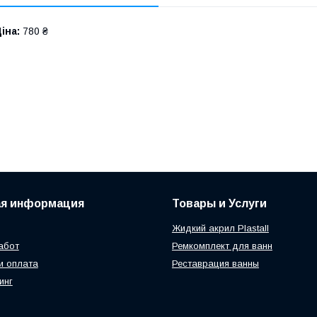
іна:
780 ₴
ая информация
Товары и Услуги
Жидкий акрил Plastall
абот
Ремкомплект для ванн
и оплата
Реставрация ванны
инг