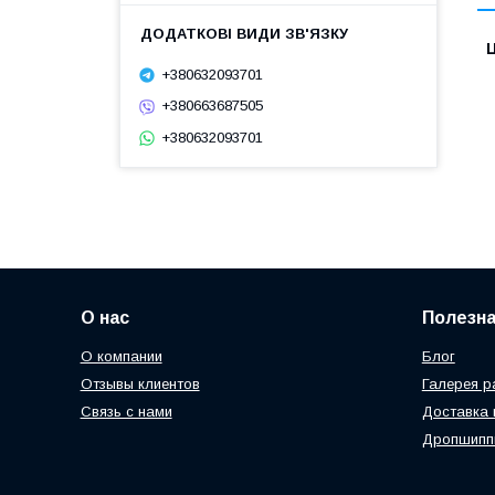
Ц
+380632093701
+380663687505
+380632093701
О нас
Полезн
О компании
Блог
Отзывы клиентов
Галерея р
Связь с нами
Доставка 
Дропшипп