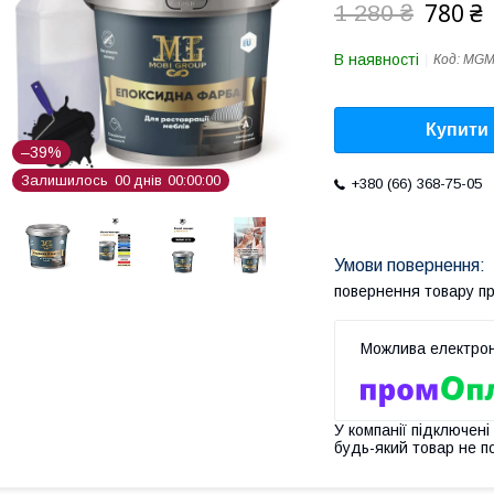
780 ₴
1 280 ₴
В наявності
Код:
MGM
Купити
–39%
Залишилось
0
0
днів
0
0
0
0
0
0
+380 (66) 368-75-05
повернення товару п
У компанії підключені
будь-який товар не п