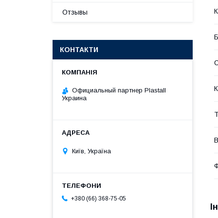
К
Отзывы
Б
КОНТАКТИ
С
К
Официальный партнер Plastall
Украина
Т
В
Київ, Україна
Ф
+380 (66) 368-75-05
І