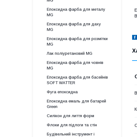
MG
Епоксидна фарба для металу
Е
MG
В
Епоксидна фарба для даху
MG
Епоксидна фарба для розмітки
MG
Х
Лак поліуретановий MG
Епоксидна фарба для човнів
MG
Епоксидна фарба для басейнів
SOFT WATTER
Фуга епоксидна
В
Епоксидна емаль для батарей
Green
К
Силікон для лиття форм
Флоки для підлоги та стін
О
Будівельний інструмент і