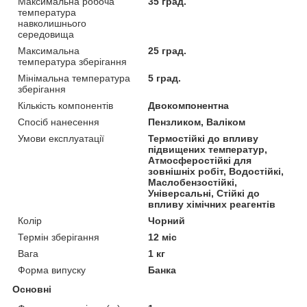
Максимальна робоча
35 град.
температура
навколишнього
середовища
Максимальна
25 град.
температура зберігання
Мінімальна температура
5 град.
зберігання
Кількість компонентів
Двокомпонентна
Спосіб нанесення
Пензликом, Валіком
Умови експлуатації
Термостійкі до впливу
підвищених температур,
Атмосферостійкі для
зовнішніх робіт, Водостійкі,
Маслобензостійкі,
Універсальні, Стійкі до
впливу хімічних реагентів
Колір
Чорний
Термін зберігання
12 міс
Вага
1 кг
Форма випуску
Банка
Основні