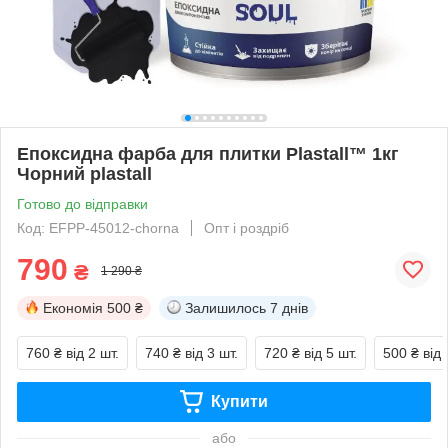
Епоксидна фарба для плитки Plastall™ 1кг
Чорний plastall
Готово до відправки
Код: EFPP-45012-chorna
Опт і роздріб
790
₴
1 290 ₴
Економія
500 ₴
Залишилось
7 днів
760 ₴
від 2 шт.
740 ₴
від 3 шт.
720 ₴
від 5 шт.
500 ₴
від 
Купити
або