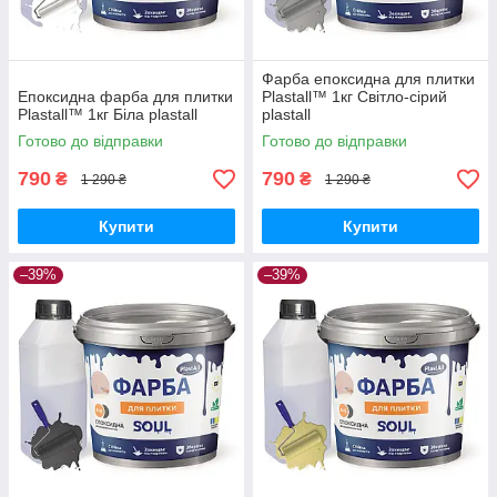
Фарба епоксидна для плитки
Епоксидна фарба для плитки
Plastall™ 1кг Світло-сірий
Plastall™ 1кг Біла plastall
plastall
Готово до відправки
Готово до відправки
790
790
₴
₴
1 290 ₴
1 290 ₴
Купити
Купити
–39%
–39%