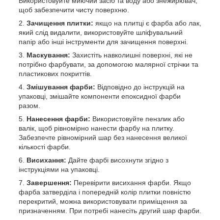
Використовуйте миючий засіб та воду або знежирювач,
щоб забезпечити чисту поверхню.
Зачищення плитки:
якщо на плитці є фарба або лак,
який слід видалити, використовуйте шліфувальний
папір або інші інструменти для зачищення поверхні.
Маскування:
Захистіть навколишні поверхні, які не
потрібно фарбувати, за допомогою малярної стрічки та
пластикових покриттів.
Змішування фарби:
Відповідно до інструкцій на
упаковці, змішайте компоненти епоксидної фарби
разом.
Нанесення фарби:
Використовуйте пензлик або
валік, щоб рівномірно нанести фарбу на плитку.
Забезпечте рівномірний шар без нанесення великої
кількості фарби.
Висихання:
Дайте фарбі висохнути згідно з
інструкціями на упаковці.
Завершення:
Перевірити висихання фарби. Якщо
фарба затверділа і попередній колір плитки повністю
перекритий, можна використовувати приміщення за
призначенням. При потребі нанесіть другий шар фарби.