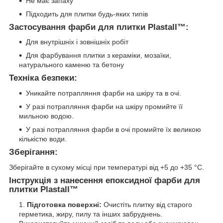
Не має запаху
Підходить для плитки будь-яких типів
Застосування фарби для плитки Plastall™:
Для внутрішніх і зовнішніх робіт
Для фарбування плитки з кераміки, мозаїки,
натурального каменю та бетону
Техніка безпеки:
Уникайте потрапляння фарби на шкіру та в очі.
У разі потрапляння фарби на шкіру промийте її
мильною водою.
У разі потрапляння фарби в очі промийте їх великою
кількістю води.
Зберігання:
Зберігайте в сухому місці при температурі від +5 до +35 °C.
Інструкція з нанесення епоксидної фарби для
плитки Plastall™
Підготовка поверхні:
Очистіть плитку від старого
герметика, жиру, пилу та інших забруднень.