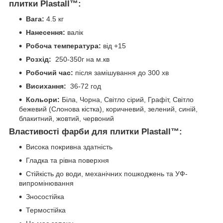
плитки Plastall™:
Вага:
4.5 кг
Нанесення:
валік
Робоча температура:
від +15
Розхід:
250-350г на м.кв
Робочий час:
після замішування до 300 хв
Висихання:
36-72 год
Кольори:
Біла, Чорна, Світло сірий, Графіт, Світло
бежевий (Слонова кістка), коричневий, зелений, синій,
блакитний, жовтий, червоний
Властивості фарби для плитки Plastall™:
Висока покривна здатність
Гладка та рівна поверхня
Стійкість до води, механічних пошкоджень та УФ-
випромінювання
Зносостійка
Термостійка