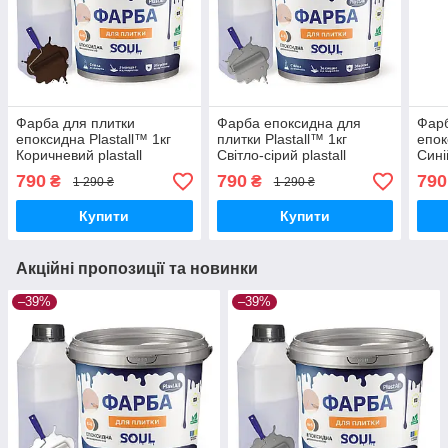
Фарба для плитки
Фарба епоксидна для
Фарб
епоксидна Plastall™ 1кг
плитки Plastall™ 1кг
епок
Коричневий plastall
Світло-сірий plastall
Синій
790
790
790
₴
₴
1 290 ₴
1 290 ₴
Купити
Купити
Акційні пропозиції та новинки
–39%
–39%